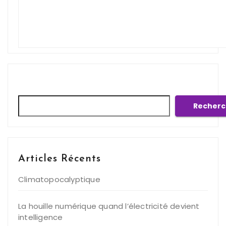
Rechercher
Recherc
Articles Récents
Climatopocalyptique
La houille numérique quand l’électricité devient
intelligence