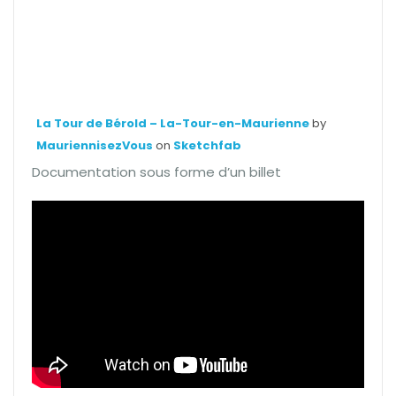
La Tour de Bérold – La-Tour-en-Maurienne
by
MauriennisezVous
on
Sketchfab
Documentation sous forme d’un billet