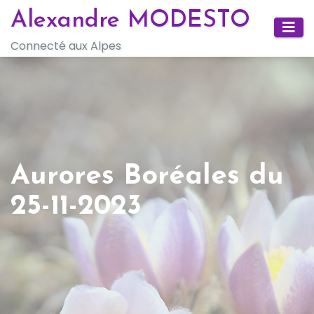
Skip
Alexandre MODESTO
to
Connecté aux Alpes
content
Aurores Boréales du
25-11-2023