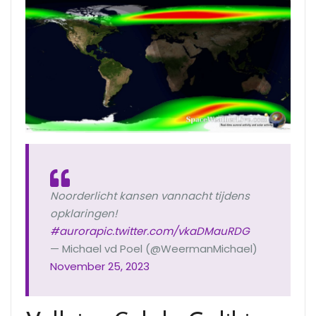
Noorderlicht kansen vannacht tijdens
opklaringen!
#aurora
pic.twitter.com/vkaDMauRDG
— Michael vd Poel (@WeermanMichael)
November 25, 2023