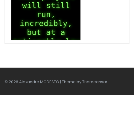
© 2026 Alexandre MODESTO | Theme by
Themeansar