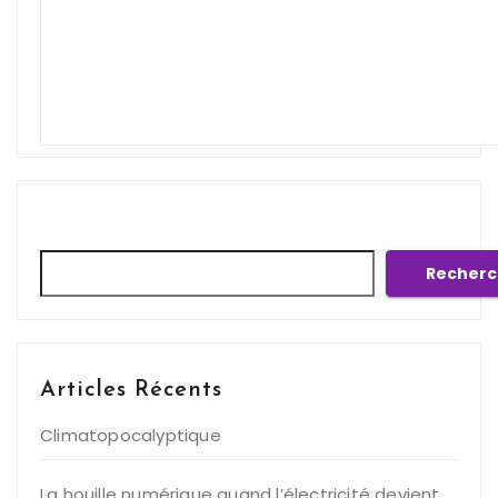
Rechercher
Recherc
Articles Récents
Climatopocalyptique
La houille numérique quand l’électricité devient