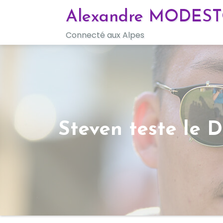
Skip
Alexandre MODES
to
Connecté aux Alpes
content
Steven teste le 