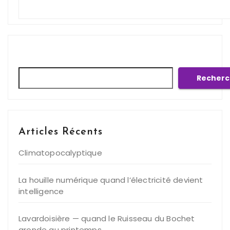
Rechercher
Recherc
Articles Récents
Climatopocalyptique
La houille numérique quand l’électricité devient
intelligence
Lavardoisière — quand le Ruisseau du Bochet
gronde au printemps