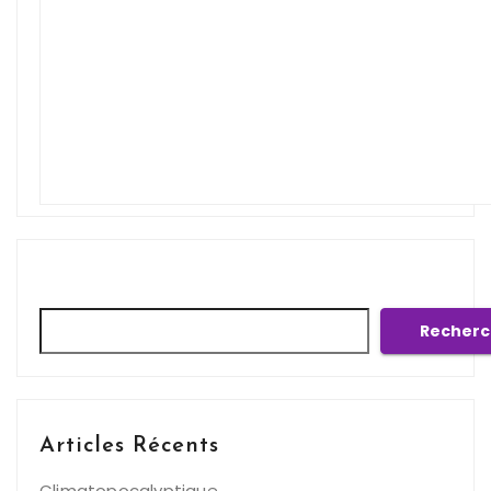
Rechercher
Recherc
Articles Récents
Climatopocalyptique