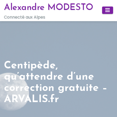
Skip
Alexandre MODESTO
to
Connecté aux Alpes
content
Centipède,
qu’attendre d’une
correction gratuite –
ARVALIS.fr