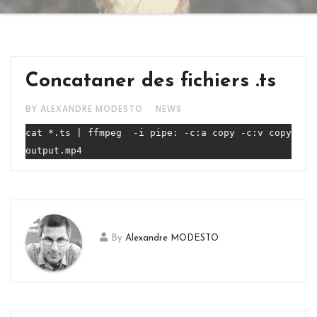
Concataner des fichiers .ts
BY ALEXANDRE MODESTO
NEWS
cat *.ts | ffmpeg  -i pipe: -c:a copy -c:v copy 
output.mp4
By
Alexandre MODESTO