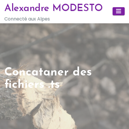
Skip
Alexandre MODESTO
to
Connecté aux Alpes
content
Concataner des
fichiers .ts