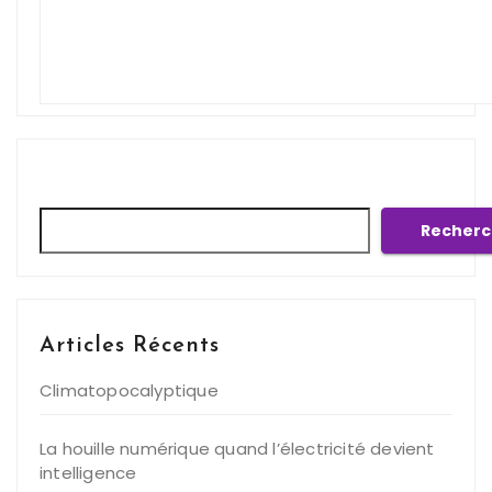
Rechercher
Recherc
Articles Récents
Climatopocalyptique
La houille numérique quand l’électricité devient
intelligence