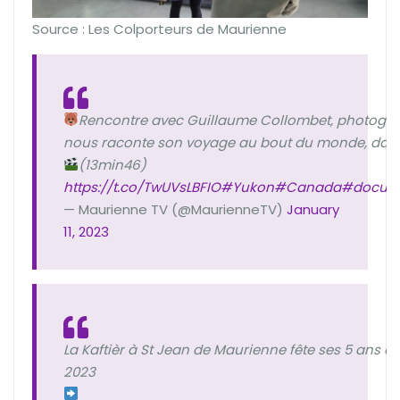
Source : Les Colporteurs de Maurienne
Rencontre avec Guillaume Collombet, photograp
nous raconte son voyage au bout du monde, dans 
(13min46)
https://t.co/TwUVsLBFIO
#Yukon
#Canada
#docume
— Maurienne TV (@MaurienneTV)
January
11, 2023
La Kaftièr à St Jean de Maurienne fête ses 5 ans e
2023