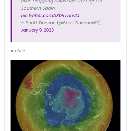
even dropping below 18°C by night in
Southern Spain.
pic.twitter.com/lXbRv7jrwM
— Scott Duncan (@ScottDuncanWX)
January 9, 2023
Au Sud :