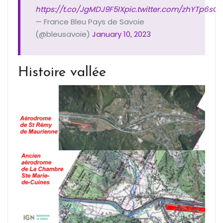
https://t.co/JgMDJ9F5IX
pic.twitter.com/zhYTp6sC
— France Bleu Pays de Savoie
(@bleusavoie)
January 10, 2023
Histoire vallée