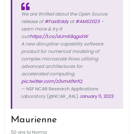
We are thrilled about the Open Source
release of
#FastEddy
at
#AMS2023
–
Learn more & try it
out!
https://t.co/aUm68qgxSW
A new disruptive-capability software
product for numerical modeling of
complex microscale flows utilizing
advanced architectures for
accelerated computing.
pic.twitter.com/z0vmAfNrfQ
— NSF NCAR Research Applications
Laboratory (@NCAR_RAL)
January 11, 2023
Maurienne
50 ans la Norma