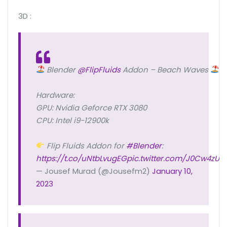
3D :
Blender
@FlipFluids
Addon – Beach Waves
Hardware:
GPU: Nvidia Geforce RTX 3080
CPU: Intel i9-12900k
Flip Fluids Addon for
#Blender
:
https://t.co/uNtbLvugEG
pic.twitter.com/J0Cw4zU
— Jousef Murad (@Jousefm2)
January 10,
2023