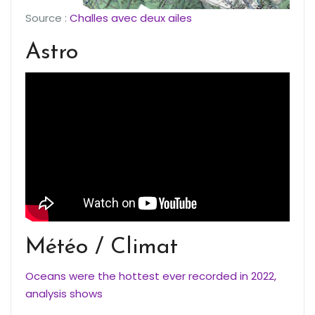
Source :
Challes avec deux ailes
Astro
Météo / Climat
Oceans were the hottest ever recorded in 2022,
analysis shows