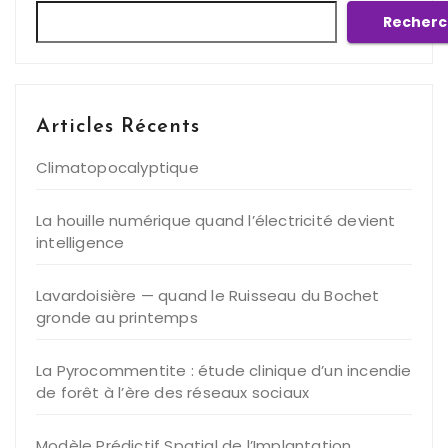
Recherc
Articles Récents
Climatopocalyptique
La houille numérique quand l’électricité devient
intelligence
Lavardoisière — quand le Ruisseau du Bochet
gronde au printemps
La Pyrocommentite : étude clinique d’un incendie
de forêt à l’ère des réseaux sociaux
Modèle Prédictif Spatial de l’Implantation