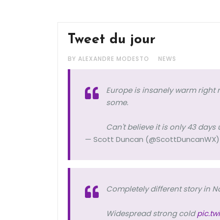
Tweet du jour
BY ALEXANDRE MODESTO
NEWS
Europe is insanely warm right n
some.
Can't believe it is only 43 days
— Scott Duncan (@ScottDuncanWX
Completely different story in 
Widespread strong cold
pic.t