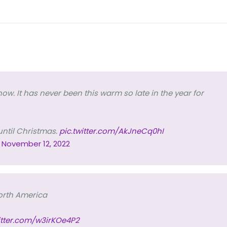
ow. It has never been this warm so late in the year for
 until Christmas.
pic.twitter.com/AkJneCq0hI
)
November 12, 2022
North America
witter.com/w3irKOe4P2