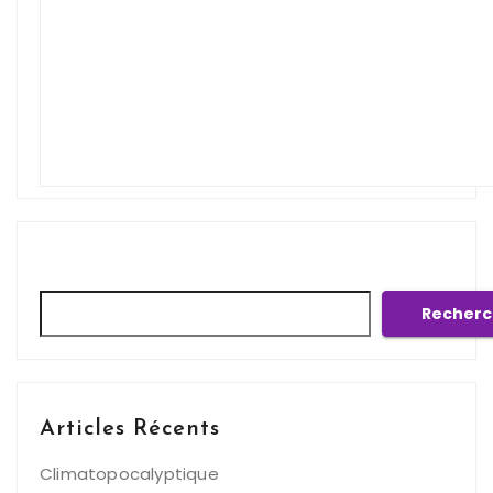
Rechercher
Recherc
Articles Récents
Climatopocalyptique