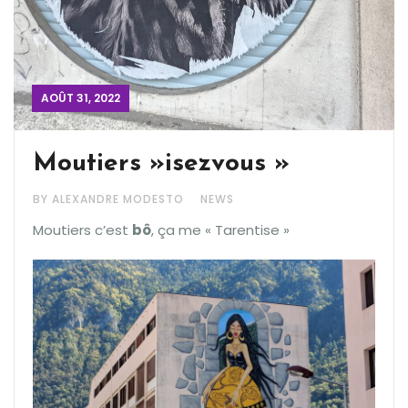
AOÛT 31, 2022
Moutiers »isezvous »
BY ALEXANDRE MODESTO
NEWS
Moutiers c’est
bô
, ça me « Tarentise »