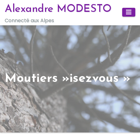
Skip
Alexandre MODESTO
to
Connecté aux Alpes
content
Moutiers »isezvous »