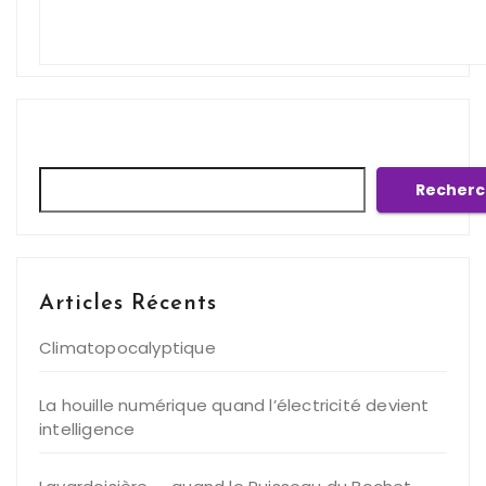
Rechercher
Recherc
Articles Récents
Climatopocalyptique
La houille numérique quand l’électricité devient
intelligence