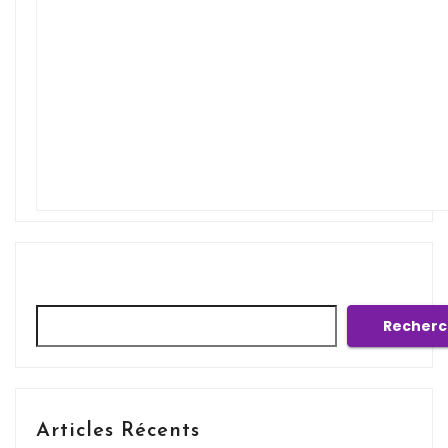
Rechercher
Recherc
Articles Récents