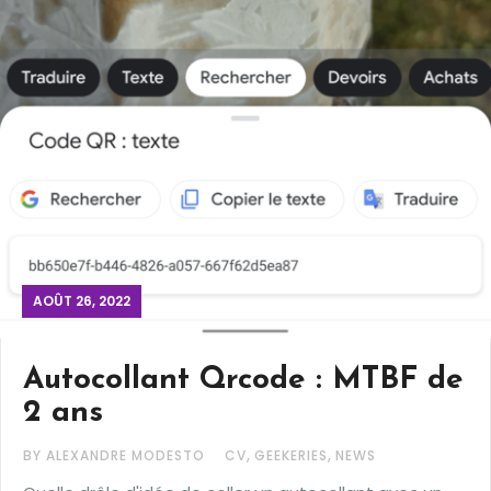
AOÛT 26, 2022
Autocollant Qrcode : MTBF de
2 ans
,
,
BY ALEXANDRE MODESTO
CV
GEEKERIES
NEWS