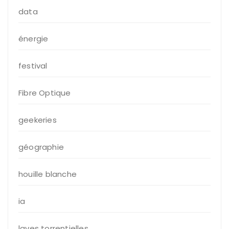
data
énergie
festival
Fibre Optique
geekeries
géographie
houille blanche
ia
laves torrentielles