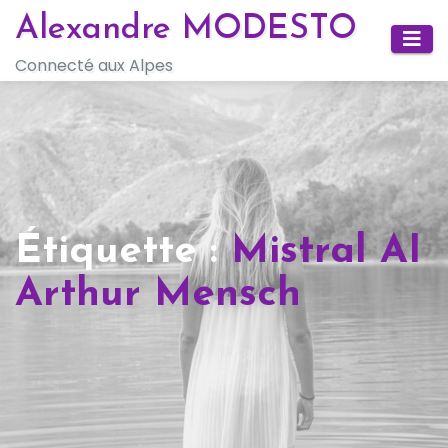
Skip
Alexandre MODESTO
to
Connecté aux Alpes
content
Étiquette :
Mistral AI
Arthur Mensch